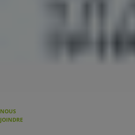
NOUS
JOINDRE
SADC