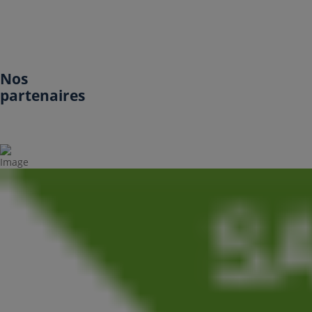
Nos
partenaires